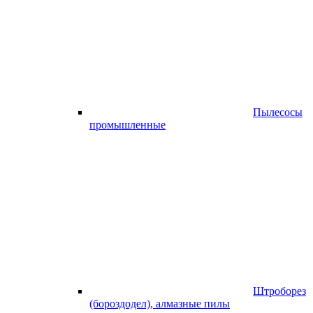
Пылесосы
промышленные
Штроборез
(бороздодел), алмазные пилы