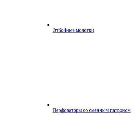
Отбойные молотки
Перфораторы со сменным патроном