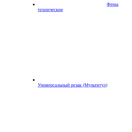
Фены
технические
Универсальный резак (Мультитул)