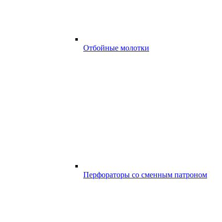
Отбойные молотки
Перфораторы со сменным патроном