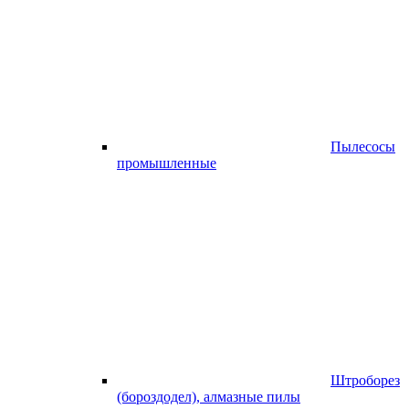
Пылесосы
промышленные
Штроборез
(бороздодел), алмазные пилы