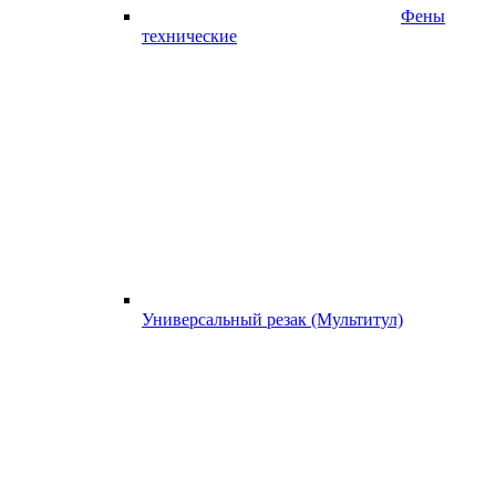
Фены
технические
Универсальный резак (Мультитул)