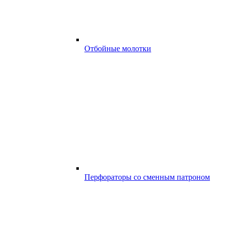
Отбойные молотки
Перфораторы со сменным патроном