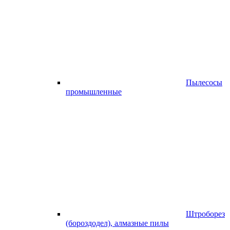
Пылесосы
промышленные
Штроборез
(бороздодел), алмазные пилы