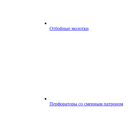
Отбойные молотки
Перфораторы со сменным патроном