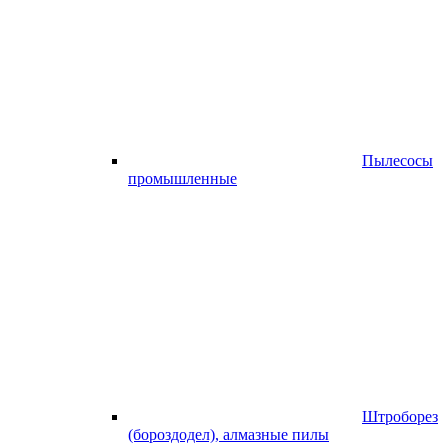
Пылесосы
промышленные
Штроборез
(бороздодел), алмазные пилы