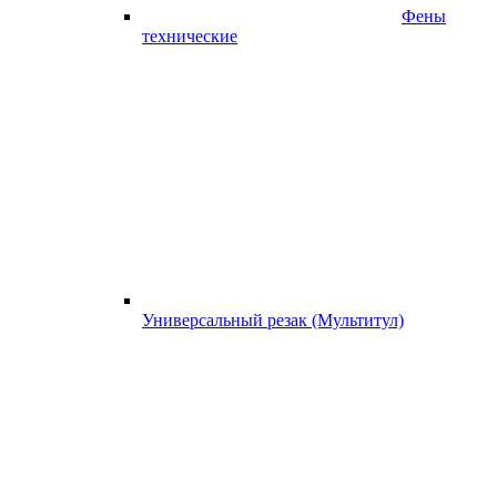
Фены
технические
Универсальный резак (Мультитул)