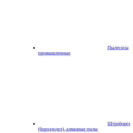
Пылесосы
промышленные
Штроборез
(бороздодел), алмазные пилы