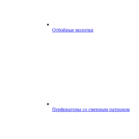
Отбойные молотки
Перфораторы со сменным патроном