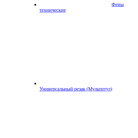
Фены
технические
Универсальный резак (Мультитул)