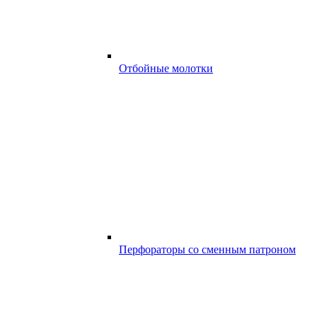
Отбойные молотки
Перфораторы со сменным патроном