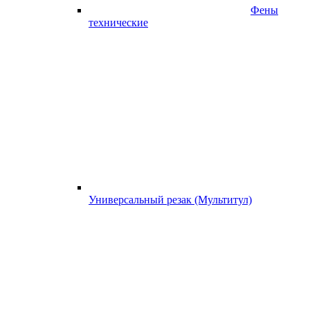
Фены
технические
Универсальный резак (Мультитул)