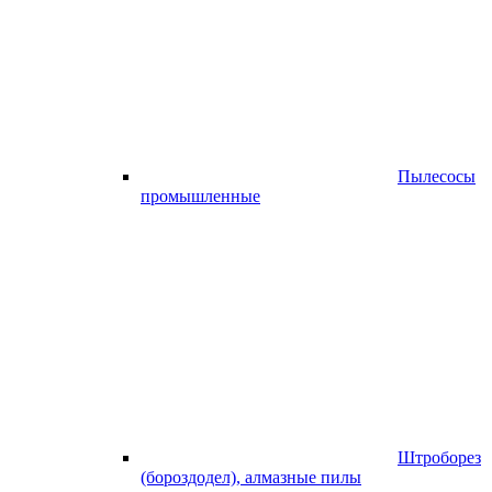
Пылесосы
промышленные
Штроборез
(бороздодел), алмазные пилы