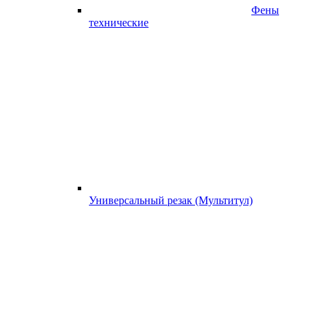
Фены
технические
Универсальный резак (Мультитул)