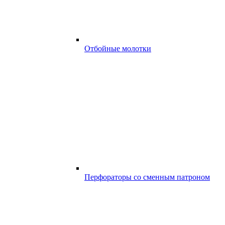
Отбойные молотки
Перфораторы со сменным патроном