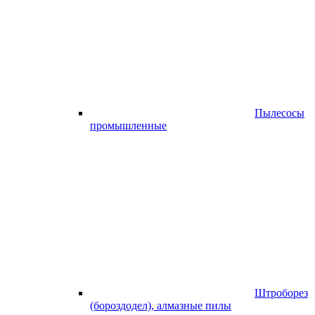
Пылесосы
промышленные
Штроборез
(бороздодел), алмазные пилы