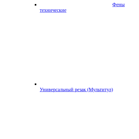
Фены
технические
Универсальный резак (Мультитул)