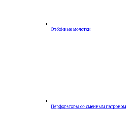
Отбойные молотки
Перфораторы со сменным патроном