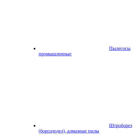
Пылесосы
промышленные
Штроборез
(бороздодел), алмазные пилы