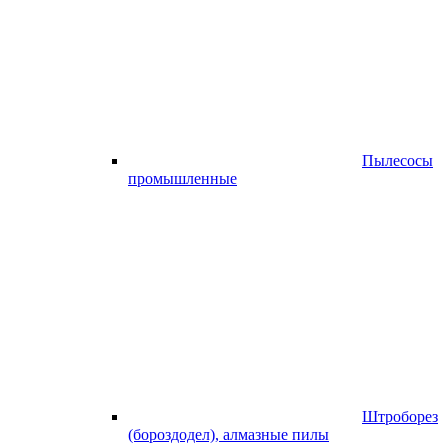
Пылесосы
промышленные
Штроборез
(бороздодел), алмазные пилы