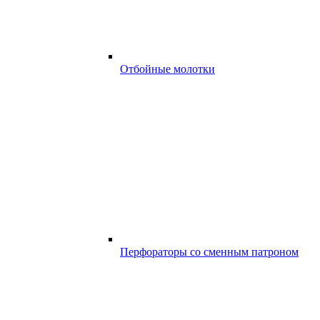
Отбойные молотки
Перфораторы со сменным патроном