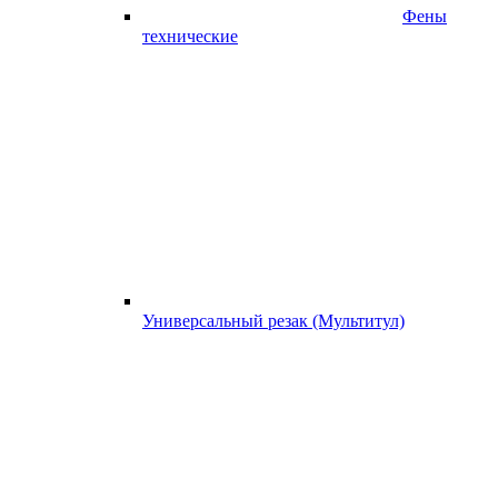
Фены
технические
Универсальный резак (Мультитул)