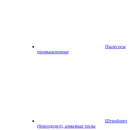
Пылесосы
промышленные
Штроборез
(бороздодел), алмазные пилы