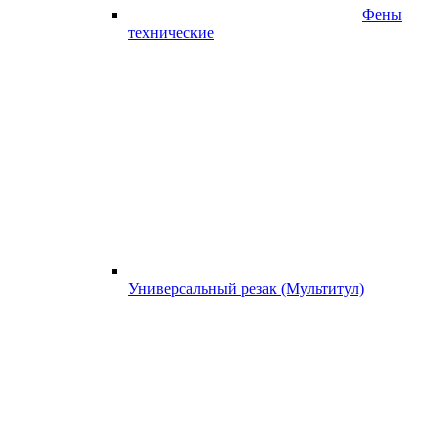
Фены
технические
Универсальный резак (Мультитул)