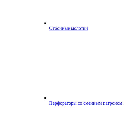
Отбойные молотки
Перфораторы со сменным патроном