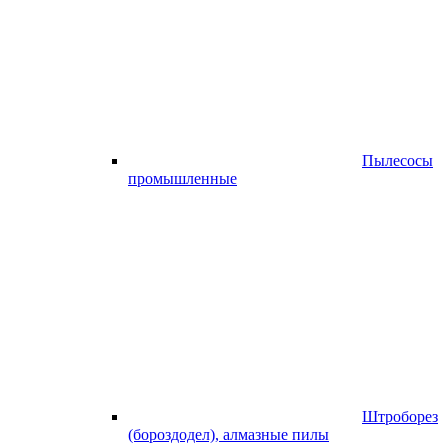
Пылесосы
промышленные
Штроборез
(бороздодел), алмазные пилы