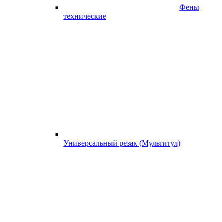
Фены
технические
Универсальный резак (Мультитул)