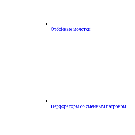
Отбойные молотки
Перфораторы со сменным патроном