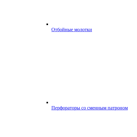
Отбойные молотки
Перфораторы со сменным патроном