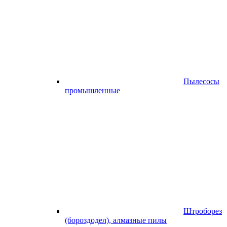
Пылесосы
промышленные
Штроборез
(бороздодел), алмазные пилы