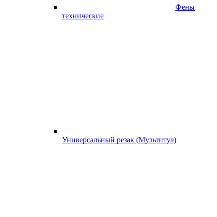
Фены
технические
Универсальный резак (Мультитул)