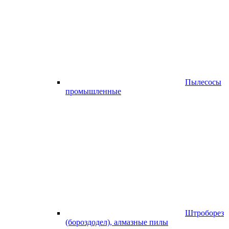
Пылесосы
промышленные
Штроборез
(бороздодел), алмазные пилы