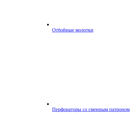
Отбойные молотки
Перфораторы со сменным патроном