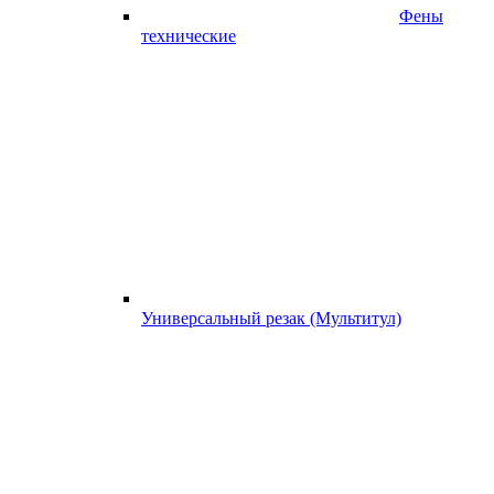
Фены
технические
Универсальный резак (Мультитул)