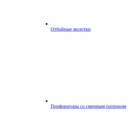
Отбойные молотки
Перфораторы со сменным патроном