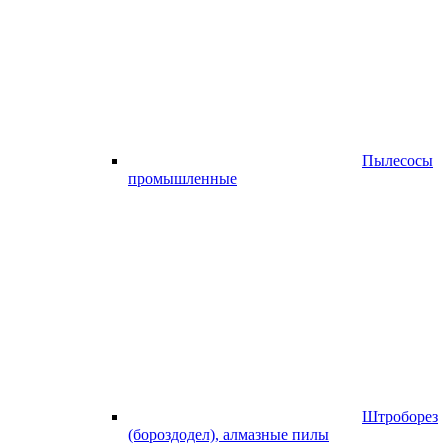
Пылесосы
промышленные
Штроборез
(бороздодел), алмазные пилы