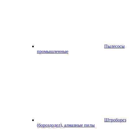
Пылесосы
промышленные
Штроборез
(бороздодел), алмазные пилы