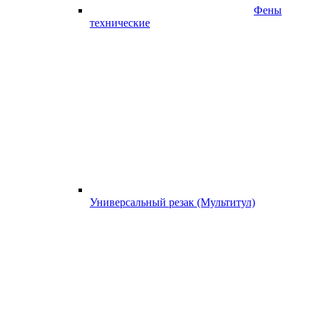
Фены
технические
Универсальный резак (Мультитул)