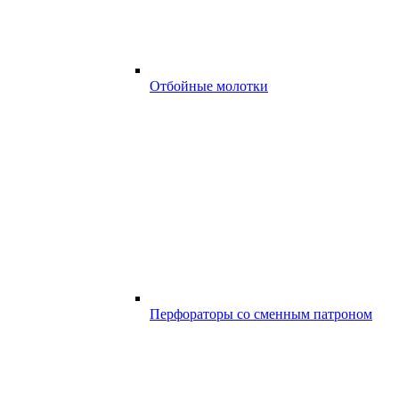
Отбойные молотки
Перфораторы со сменным патроном