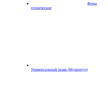
Фены
технические
Универсальный резак (Мультитул)