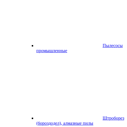
Пылесосы
промышленные
Штроборез
(бороздодел), алмазные пилы