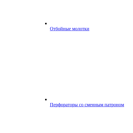
Отбойные молотки
Перфораторы со сменным патроном