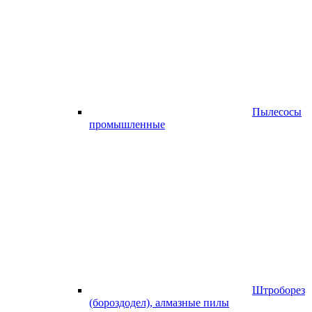
Пылесосы
промышленные
Штроборез
(бороздодел), алмазные пилы