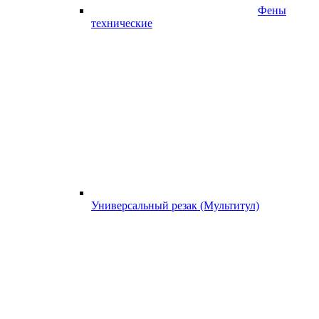
Фены
технические
Универсальный резак (Мультитул)