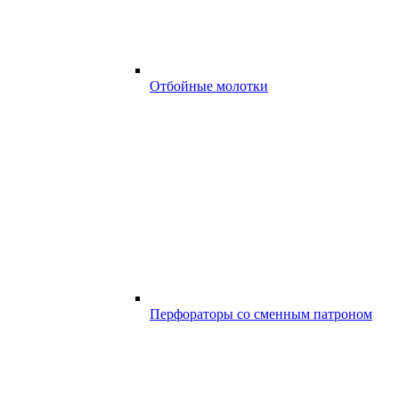
Отбойные молотки
Перфораторы со сменным патроном