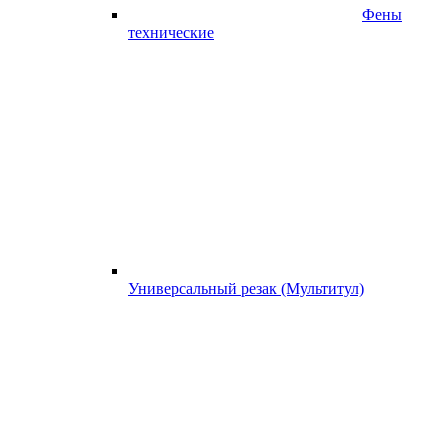
Фены
технические
Универсальный резак (Мультитул)