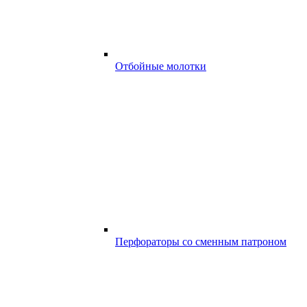
Отбойные молотки
Перфораторы со сменным патроном