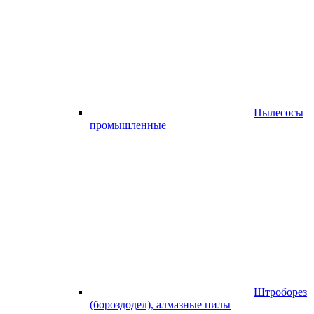
Пылесосы
промышленные
Штроборез
(бороздодел), алмазные пилы