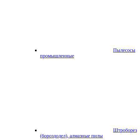
Пылесосы
промышленные
Штроборез
(бороздодел), алмазные пилы