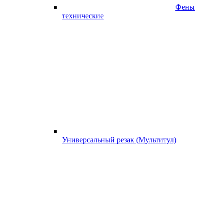
Фены
технические
Универсальный резак (Мультитул)