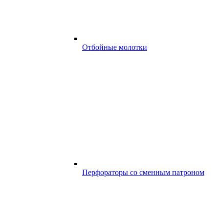
Отбойные молотки
Перфораторы со сменным патроном