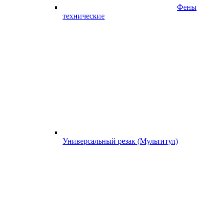
Фены
технические
Универсальный резак (Мультитул)