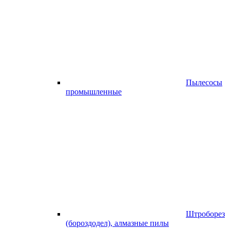
Пылесосы
промышленные
Штроборез
(бороздодел), алмазные пилы