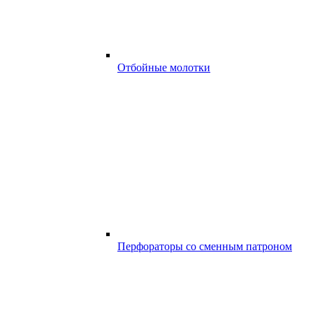
Отбойные молотки
Перфораторы со сменным патроном