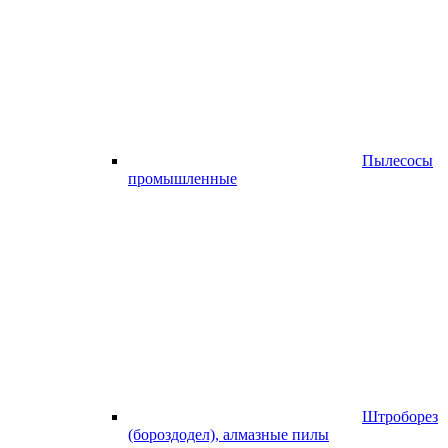
Пылесосы
промышленные
Штроборез
(бороздодел), алмазные пилы