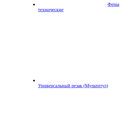
Фены
технические
Универсальный резак (Мультитул)