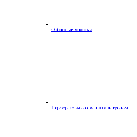
Отбойные молотки
Перфораторы со сменным патроном