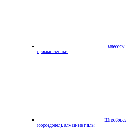
Пылесосы
промышленные
Штроборез
(бороздодел), алмазные пилы