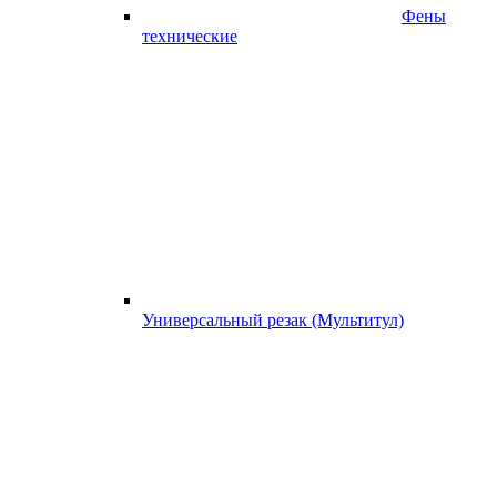
Фены
технические
Универсальный резак (Мультитул)