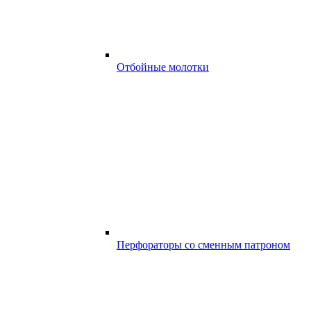
Отбойные молотки
Перфораторы со сменным патроном