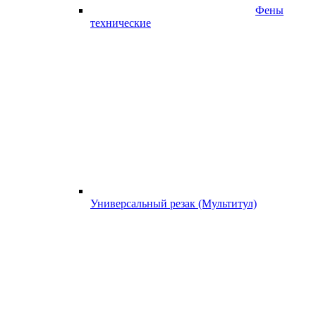
Фены
технические
Универсальный резак (Мультитул)