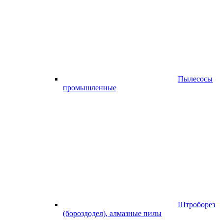
Пылесосы
промышленные
Штроборез
(бороздодел), алмазные пилы