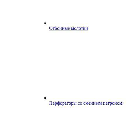
Отбойные молотки
Перфораторы со сменным патроном