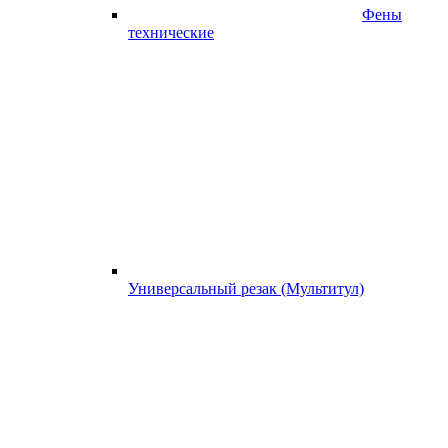
Фены
технические
Универсальный резак (Мультитул)