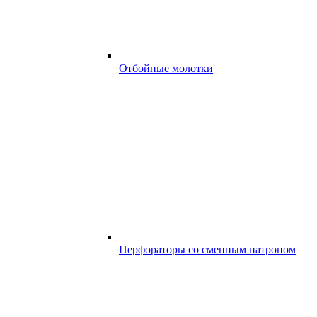
Отбойные молотки
Перфораторы со сменным патроном