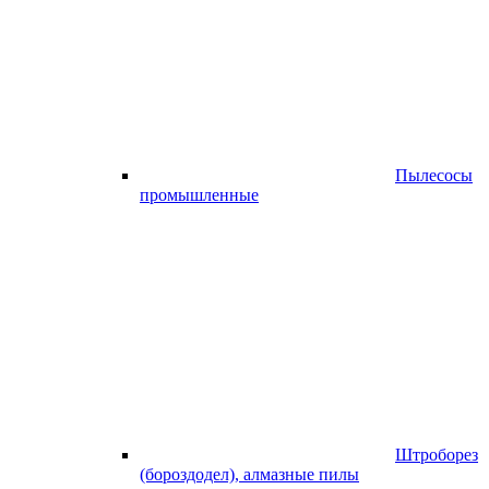
Пылесосы
промышленные
Штроборез
(бороздодел), алмазные пилы