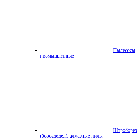
Пылесосы
промышленные
Штроборез
(бороздодел), алмазные пилы