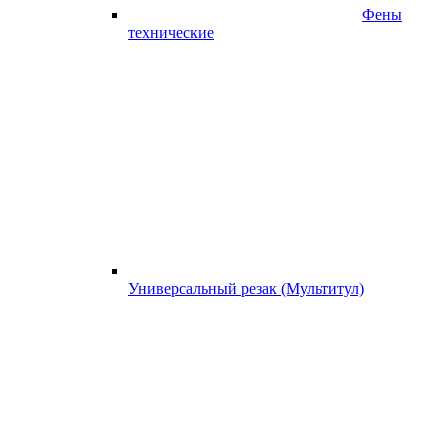
Фены
технические
Универсальный резак (Мультитул)