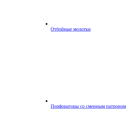
Отбойные молотки
Перфораторы со сменным патроном