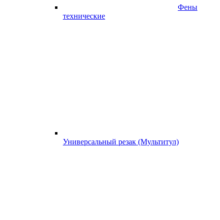
Фены
технические
Универсальный резак (Мультитул)