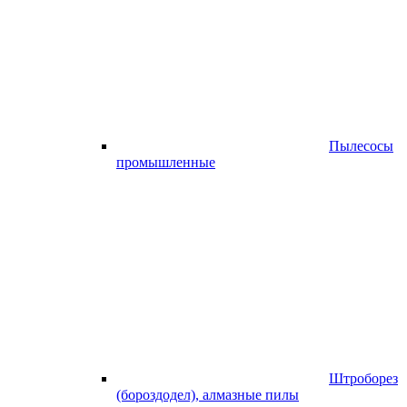
Пылесосы
промышленные
Штроборез
(бороздодел), алмазные пилы