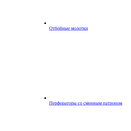
Отбойные молотки
Перфораторы со сменным патроном