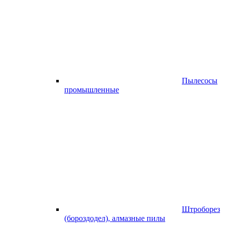
Пылесосы
промышленные
Штроборез
(бороздодел), алмазные пилы