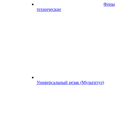
Фены
технические
Универсальный резак (Мультитул)