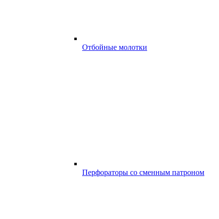
Отбойные молотки
Перфораторы со сменным патроном