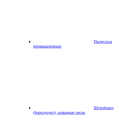
Пылесосы
промышленные
Штроборез
(бороздодел), алмазные пилы