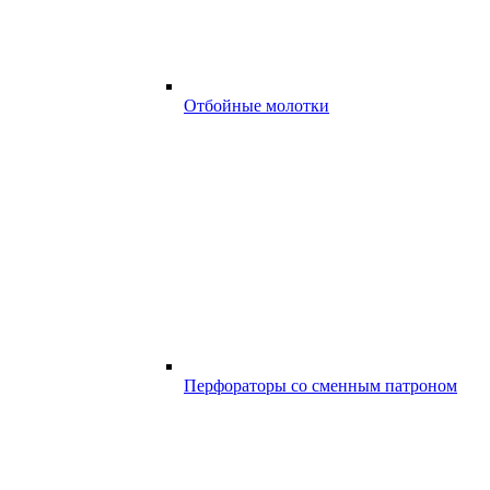
Отбойные молотки
Перфораторы со сменным патроном