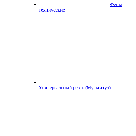
Фены
технические
Универсальный резак (Мультитул)