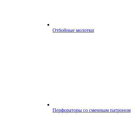
Отбойные молотки
Перфораторы со сменным патроном