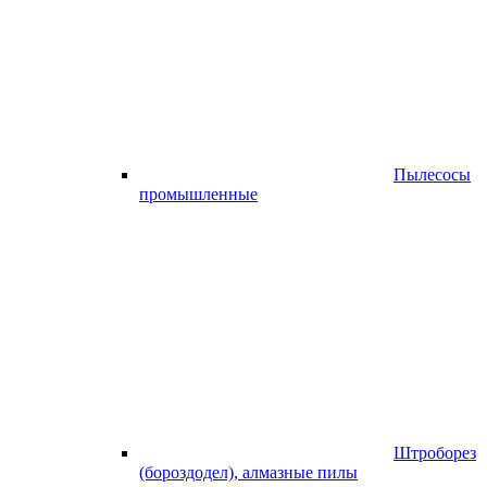
Пылесосы
промышленные
Штроборез
(бороздодел), алмазные пилы