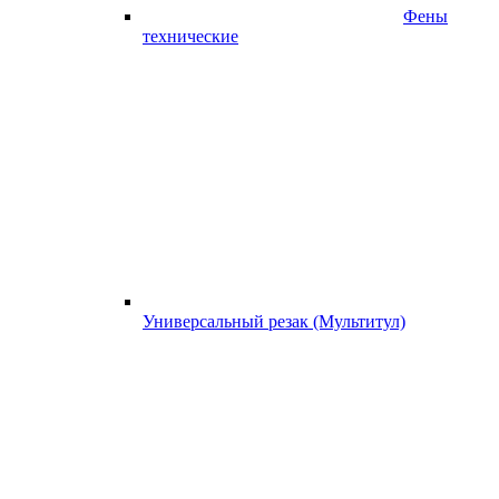
Фены
технические
Универсальный резак (Мультитул)