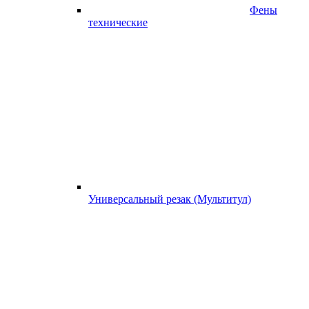
Фены
технические
Универсальный резак (Мультитул)