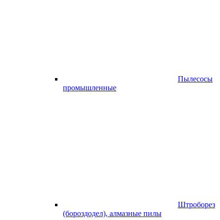
Пылесосы
промышленные
Штроборез
(бороздодел), алмазные пилы