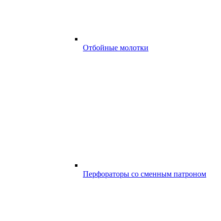
Отбойные молотки
Перфораторы со сменным патроном