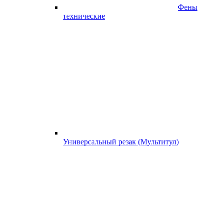
Фены
технические
Универсальный резак (Мультитул)