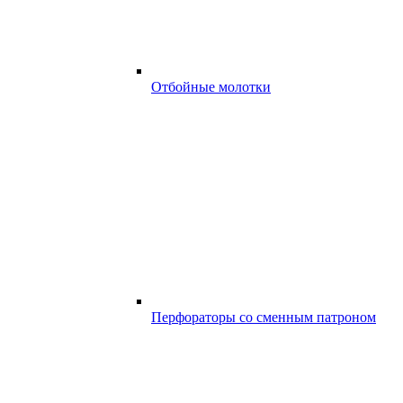
Отбойные молотки
Перфораторы со сменным патроном