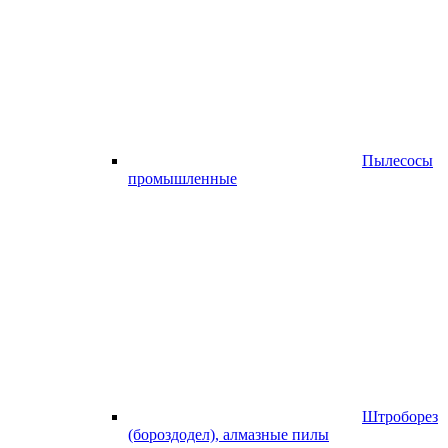
Пылесосы
промышленные
Штроборез
(бороздодел), алмазные пилы