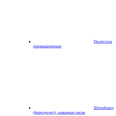
Пылесосы
промышленные
Штроборез
(бороздодел), алмазные пилы