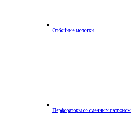
Отбойные молотки
Перфораторы со сменным патроном