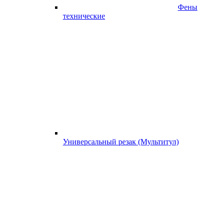
Фены
технические
Универсальный резак (Мультитул)