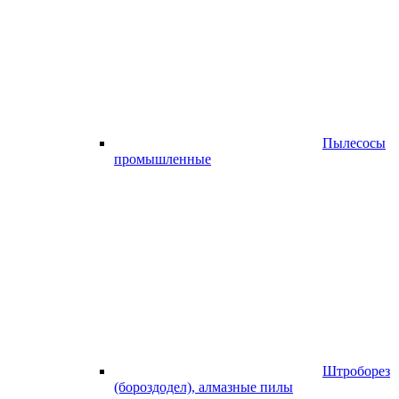
Пылесосы
промышленные
Штроборез
(бороздодел), алмазные пилы