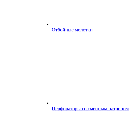
Отбойные молотки
Перфораторы со сменным патроном