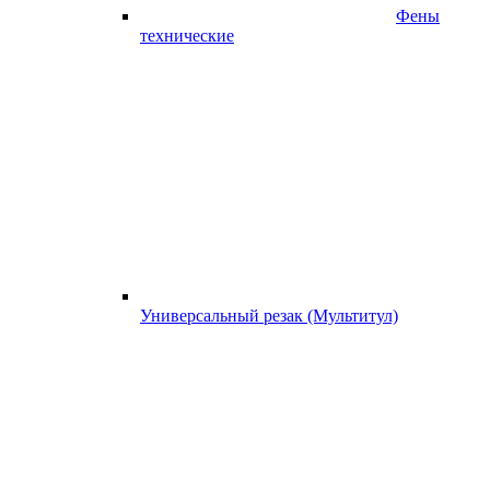
Фены
технические
Универсальный резак (Мультитул)