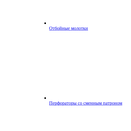
Отбойные молотки
Перфораторы со сменным патроном