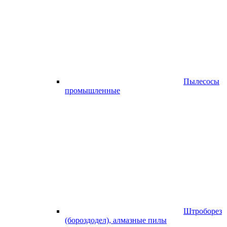
Пылесосы
промышленные
Штроборез
(бороздодел), алмазные пилы