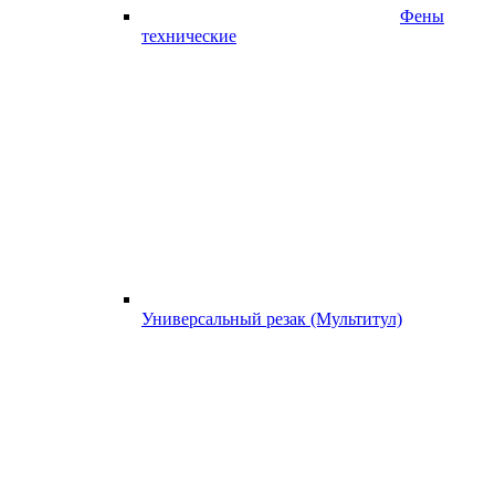
Фены
технические
Универсальный резак (Мультитул)