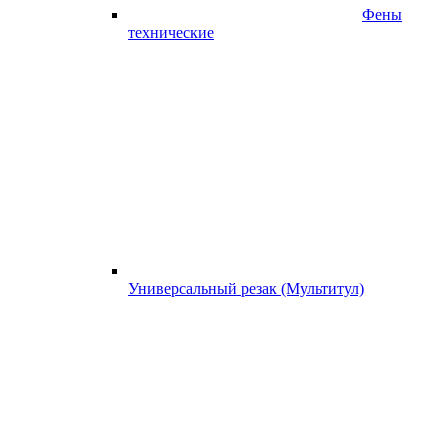
Фены
технические
Универсальный резак (Мультитул)