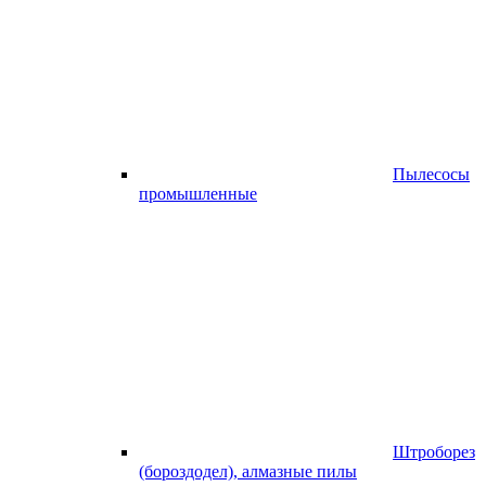
Пылесосы
промышленные
Штроборез
(бороздодел), алмазные пилы