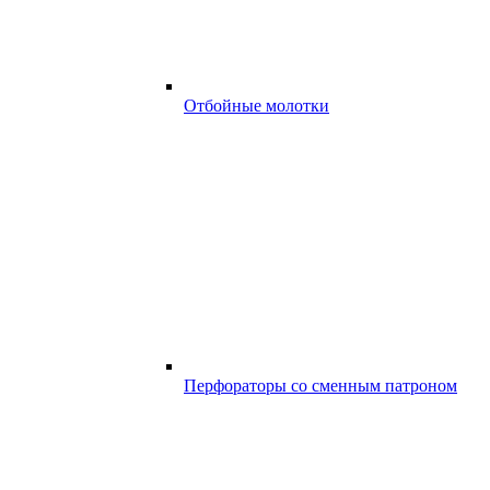
Отбойные молотки
Перфораторы со сменным патроном