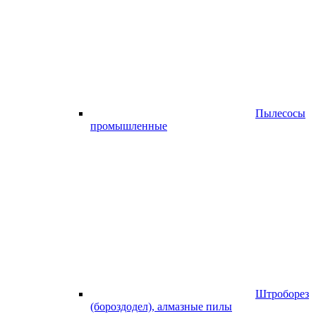
Пылесосы
промышленные
Штроборез
(бороздодел), алмазные пилы