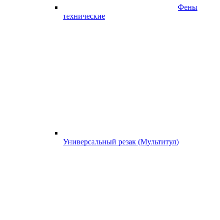
Фены
технические
Универсальный резак (Мультитул)