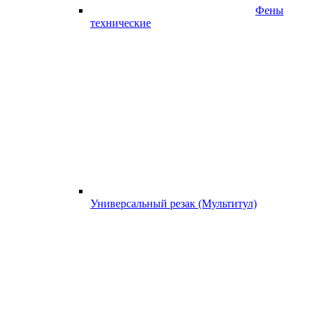
Фены
технические
Универсальный резак (Мультитул)