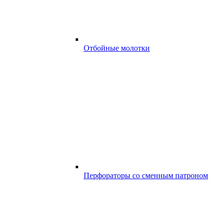
Отбойные молотки
Перфораторы со сменным патроном