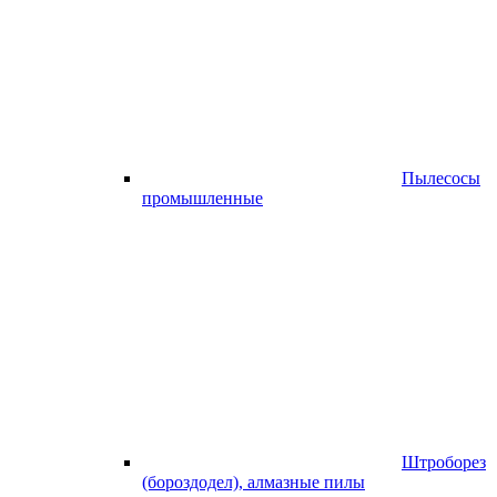
Пылесосы
промышленные
Штроборез
(бороздодел), алмазные пилы