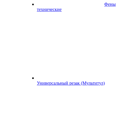
Фены
технические
Универсальный резак (Мультитул)