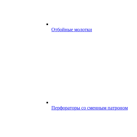
Отбойные молотки
Перфораторы со сменным патроном