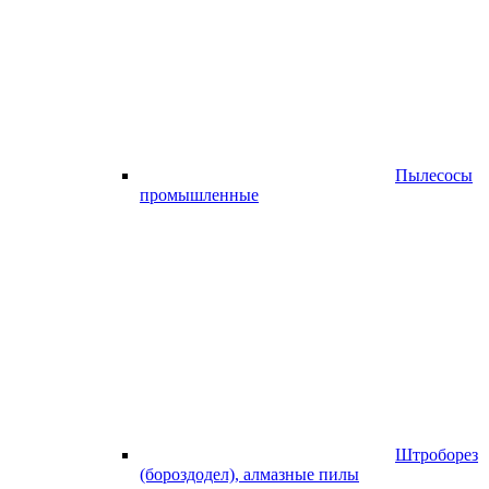
Пылесосы
промышленные
Штроборез
(бороздодел), алмазные пилы