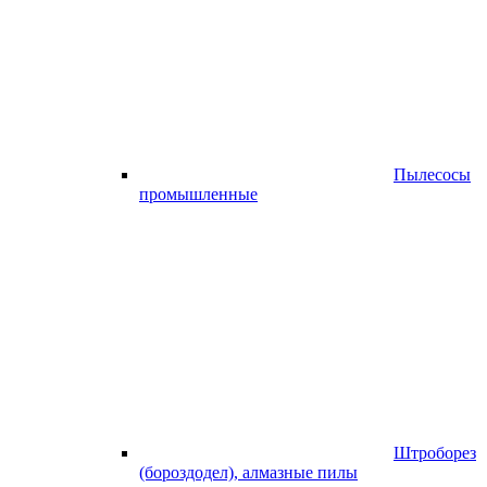
Пылесосы
промышленные
Штроборез
(бороздодел), алмазные пилы