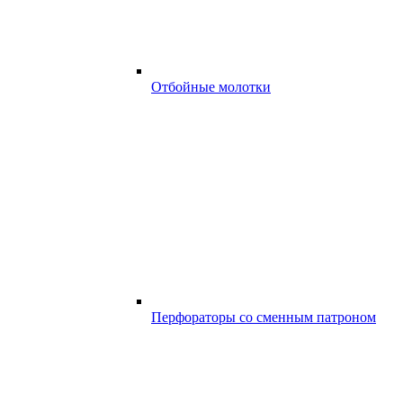
Отбойные молотки
Перфораторы со сменным патроном