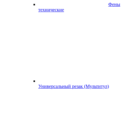
Фены
технические
Универсальный резак (Мультитул)