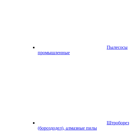
Пылесосы
промышленные
Штроборез
(бороздодел), алмазные пилы