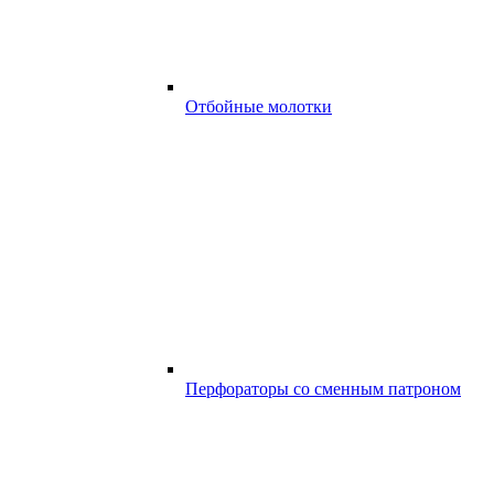
Отбойные молотки
Перфораторы со сменным патроном