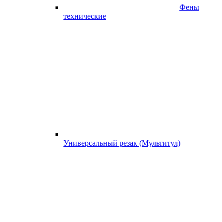
Фены
технические
Универсальный резак (Мультитул)