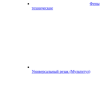
Фены
технические
Универсальный резак (Мультитул)