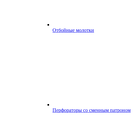
Отбойные молотки
Перфораторы со сменным патроном