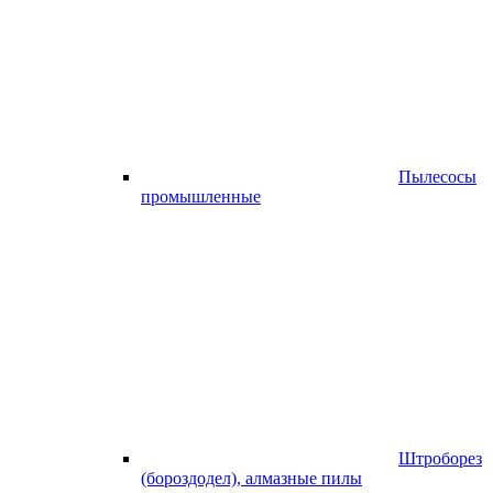
Пылесосы
промышленные
Штроборез
(бороздодел), алмазные пилы