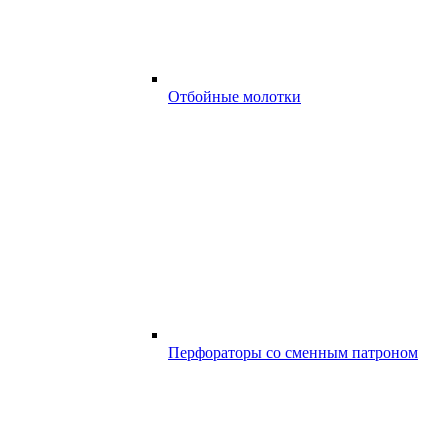
Отбойные молотки
Перфораторы со сменным патроном