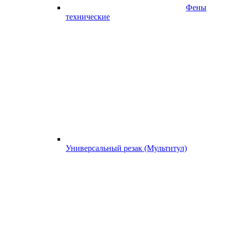
Фены
технические
Универсальный резак (Мультитул)