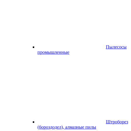
Пылесосы
промышленные
Штроборез
(бороздодел), алмазные пилы