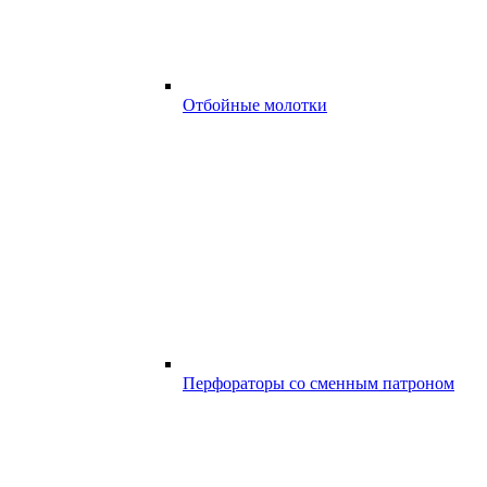
Отбойные молотки
Перфораторы со сменным патроном