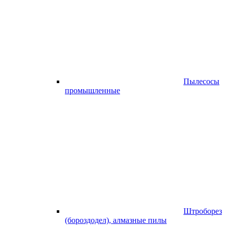
Пылесосы
промышленные
Штроборез
(бороздодел), алмазные пилы