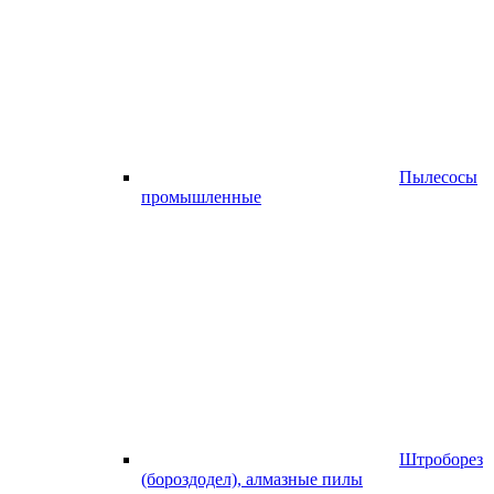
Пылесосы
промышленные
Штроборез
(бороздодел), алмазные пилы