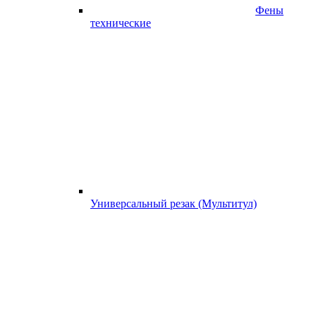
Фены
технические
Универсальный резак (Мультитул)