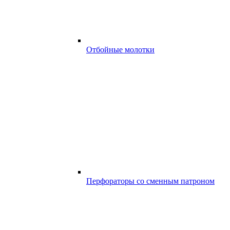
Отбойные молотки
Перфораторы со сменным патроном