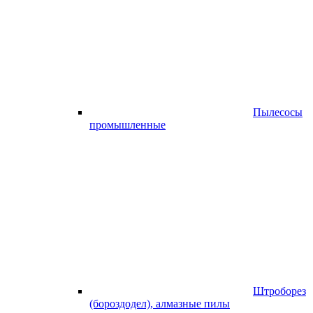
Пылесосы
промышленные
Штроборез
(бороздодел), алмазные пилы