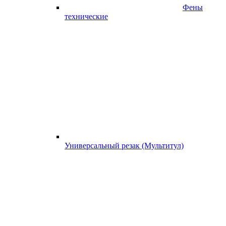
Фены
технические
Универсальный резак (Мультитул)