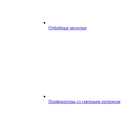
Отбойные молотки
Перфораторы со сменным патроном