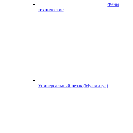
Фены
технические
Универсальный резак (Мультитул)