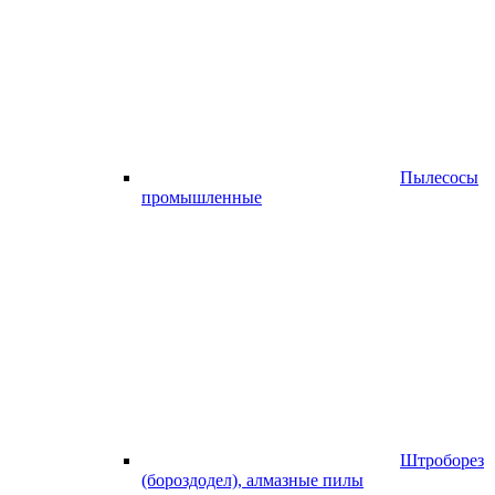
Пылесосы
промышленные
Штроборез
(бороздодел), алмазные пилы