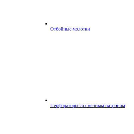
Отбойные молотки
Перфораторы со сменным патроном