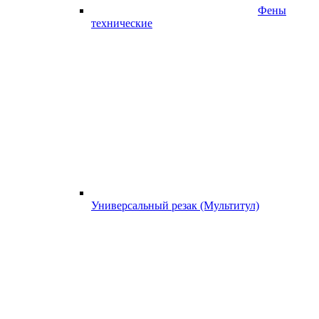
Фены
технические
Универсальный резак (Мультитул)