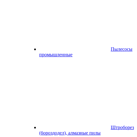
Пылесосы
промышленные
Штроборез
(бороздодел), алмазные пилы