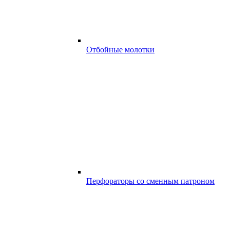
Отбойные молотки
Перфораторы со сменным патроном