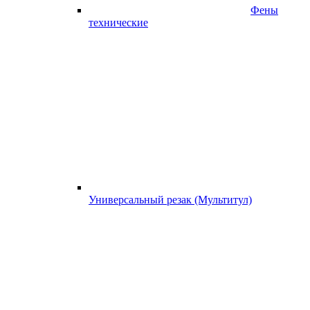
Фены
технические
Универсальный резак (Мультитул)