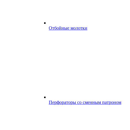
Отбойные молотки
Перфораторы со сменным патроном