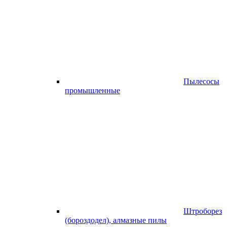
Пылесосы
промышленные
Штроборез
(бороздодел), алмазные пилы