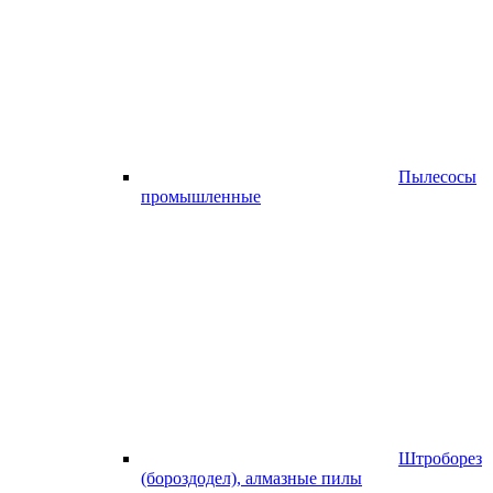
Пылесосы
промышленные
Штроборез
(бороздодел), алмазные пилы