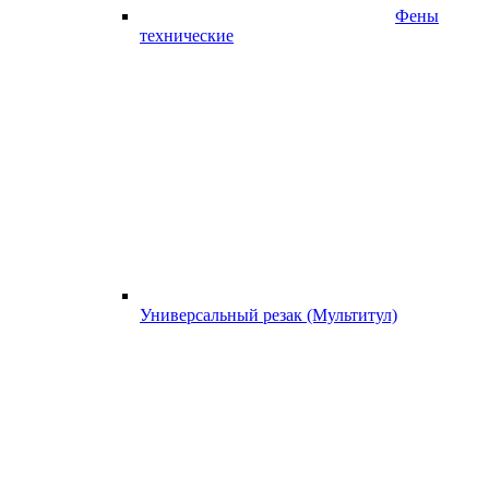
Фены
технические
Универсальный резак (Мультитул)