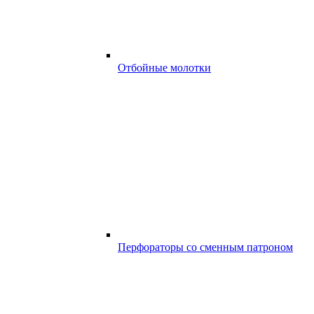
Отбойные молотки
Перфораторы со сменным патроном