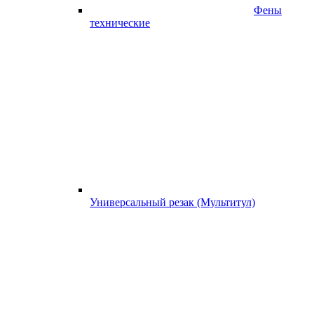
Фены
технические
Универсальный резак (Мультитул)