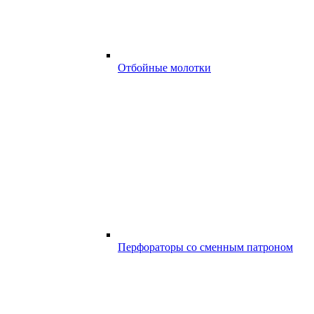
Отбойные молотки
Перфораторы со сменным патроном