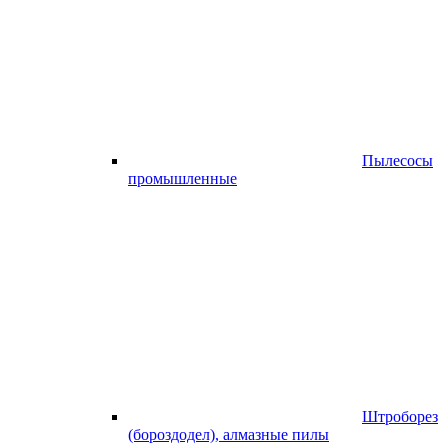
Пылесосы
промышленные
Штроборез
(бороздодел), алмазные пилы